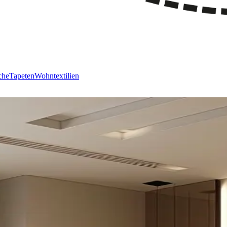
che
Tapeten
Wohntextilien